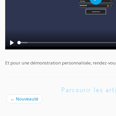
P
l
a
y
P
l
Et pour une démonstration personnalisée, rendez-vo
a
y
Parcourir les art
←
Nouveauté